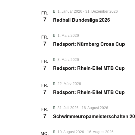
1. Januar 2026
-
31. Dezember 2026
FR.
7
Radball Bundesliga 2026
1. März 2026
FR.
7
Radsport: Nürnberg Cross Cup
8. März 2026
FR.
7
Radsport: Rhein-Eifel MTB Cup
22. März 2026
FR.
7
Radsport: Rhein-Eifel MTB Cup
31. Juli 2026
-
16. August 2026
FR.
7
Schwimmeuropameisterschaften 2
10. August 2026
-
16. August 2026
MO.