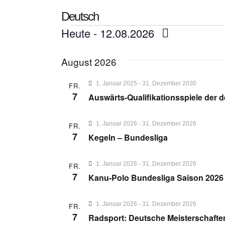
Deutsch
Heute
 - 
12.08.2026
D
August 2026
a
t
1. Januar 2025
-
31. Dezember 2030
FR.
u
7
Auswärts-Qualifikationsspiele der
m
w
1. Januar 2026
-
31. Dezember 2026
FR.
ä
7
Kegeln – Bundesliga
h
l
1. Januar 2026
-
31. Dezember 2026
FR.
e
7
Kanu-Polo Bundesliga Saison 2026
n
.
1. Januar 2026
-
31. Dezember 2026
FR.
7
Radsport: Deutsche Meisterschafte