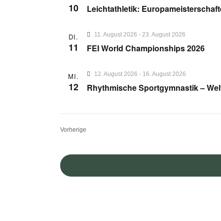
10
Leichtathletik: Europameisterschaf
11. August 2026
-
23. August 2026
DI.
11
FEI World Championships 2026
12. August 2026
-
16. August 2026
MI.
12
Rhythmische Sportgymnastik – Welt
Veranstaltungen
Vorherige