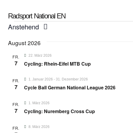
Radsport National EN
Anstehend
D
August 2026
a
t
22. März 2026
FR.
u
7
Cycling: Rhein-Eifel MTB Cup
m
w
1. Januar 2026
-
31. Dezember 2026
FR.
ä
7
Cycle Ball German National League 2026
h
l
1. März 2026
FR.
e
7
Cycling: Nuremberg Cross Cup
n
.
8. März 2026
FR.