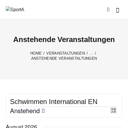
Anstehende Veranstaltungen
HOME
VERANSTALTUNGEN
...
ANSTEHENDE VERANSTALTUNGEN
Schwimmen International EN
Anstehend
A
V
L
e
n
D
i
s
r
a
s
August 2026