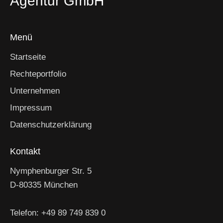
Agentur GmbH
-
N
a
Menü
v
i
Startseite
g
Rechteportfolio
a
Unternehmen
t
i
Impressum
o
Datenschutzerklärung
n
Kontakt
Nymphenburger Str. 5
D-80335 München
Telefon: +49 89 749 839 0