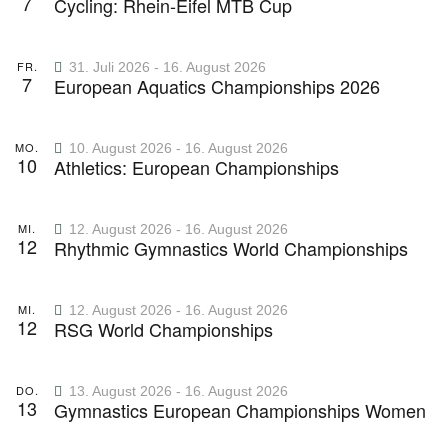
t
7
Cycling: Rhein-Eifel MTB Cup
n
l
.
e
t
FR.
31. Juli 2026
-
16. August 2026
7
European Aquatics Championships 2026
n
u
n
-
MO.
10. August 2026
-
16. August 2026
10
Athletics: European Championships
g
N
A
a
MI.
12. August 2026
-
16. August 2026
n
12
Rhythmic Gymnastics World Championships
v
s
MI.
12. August 2026
-
16. August 2026
i
i
12
RSG World Championships
c
g
DO.
13. August 2026
-
16. August 2026
h
13
Gymnastics European Championships Women
a
t