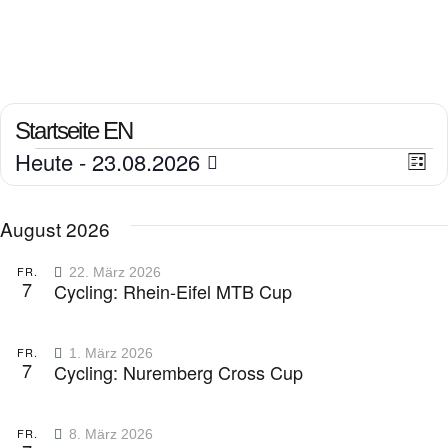
Startseite EN
A
Heute
 - 
23.08.2026
V
L
D
i
e
n
s
a
August 2026
t
r
t
s
e
u
a
FR.
22. März 2026
7
Cycling: Rhein-Eifel MTB Cup
m
i
n
w
c
s
ä
FR.
1. März 2026
7
Cycling: Nuremberg Cross Cup
h
t
h
l
a
e
FR.
8. März 2026