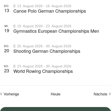
t
e
DO.
13. August 2026
-
16. August 2026
13
Canoe Polo German Championships
i
n
-
o
MI.
19. August 2026
-
23. August 2026
19
Gymnastics European Championships Men
N
n
a
DO.
20. August 2026
-
30. August 2026
20
Shooting German Championships
v
i
SO.
23. August 2026
-
30. August 2026
23
World Rowing Championships
g
a
t
Veranstaltungen
Ve
Vorherige
Heute
Nächste
i